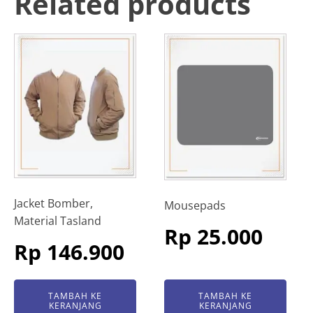
Related products
Jacket Bomber,
Mousepads
Material Tasland
Rp
25.000
Rp
146.900
TAMBAH KE
TAMBAH KE
KERANJANG
KERANJANG