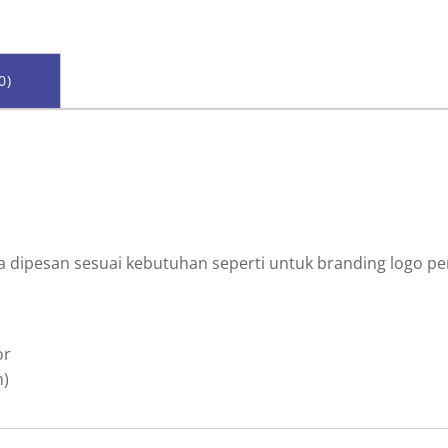
0)
 dipesan sesuai kebutuhan seperti untuk branding logo pe
or
n)