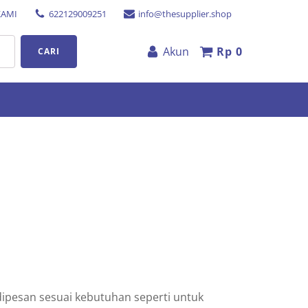
KAMI
622129009251
info@thesupplier.shop
Akun
Rp
0
CARI
ipesan sesuai kebutuhan seperti untuk