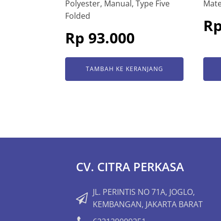
Mate
Polyester, Manual, Type Five
Folded
R
Rp
93.000
TAMBAH KE KERANJANG
CV. CITRA PERKASA
JL. PERINTIS NO 71A, JOGLO,
KEMBANGAN, JAKARTA BARAT