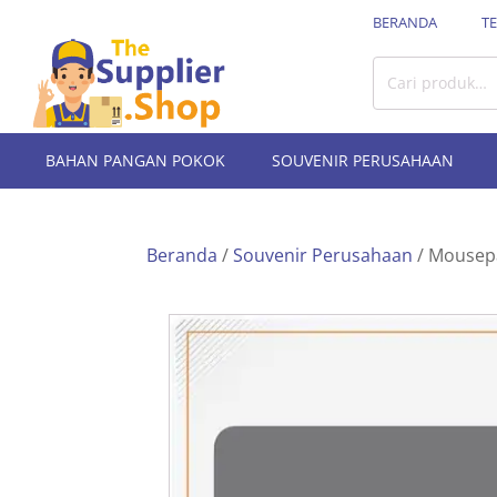
BERANDA
T
Pencarian
untuk:
BAHAN PANGAN POKOK
SOUVENIR PERUSAHAAN
Beranda
/
Souvenir Perusahaan
/ Mousep