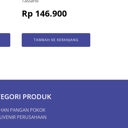
Tasland
Rp
146.900
TAMBAH KE KERANJANG
TEGORI PRODUK
HAN PANGAN POKOK
UVENIR PERUSAHAAN