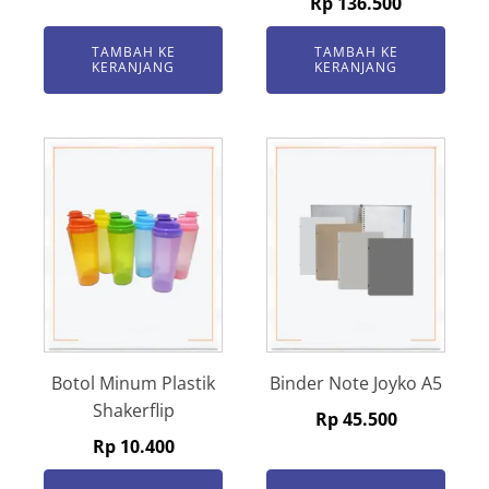
Rp
136.500
TAMBAH KE
TAMBAH KE
KERANJANG
KERANJANG
Botol Minum Plastik
Binder Note Joyko A5
Shakerflip
Rp
45.500
Rp
10.400