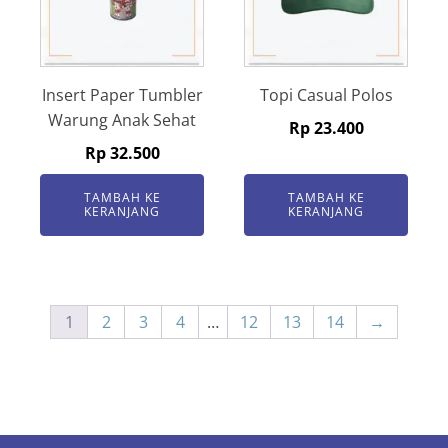
Insert Paper Tumbler
Topi Casual Polos
Warung Anak Sehat
Rp
23.400
Rp
32.500
TAMBAH KE
TAMBAH KE
KERANJANG
KERANJANG
1
2
3
4
…
12
13
14
→