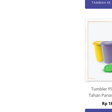
TAMBAH KE
Tumbler Pl
Tahan Pana
Rp
18