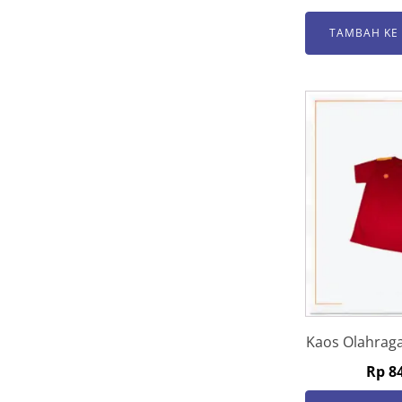
TAMBAH KE
Kaos Olahraga
Rp
84