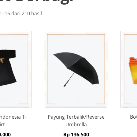
–16 dari 210 hasil
ndonesia T-
Payung Terbalik/Reverse
Bo
irt
Umbrella
.000
Rp
136.500