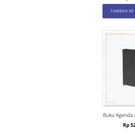
TAMBAH KE
Buku Agenda A
Rp
52