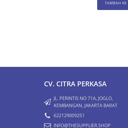
TAMBAH KE
CV. CITRA PERKASA
JL. PERINTIS NO 71A, JOGLO,
KEMBANGAN, JAKARTA BARAT
622129009251
INFO@THESUPPLIER.SHOP