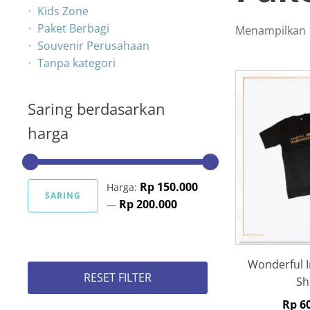
Kids Zone
Paket Berbagi
Menampilkan 1
Souvenir Perusahaan
Tanpa kategori
Saring berdasarkan
harga
Rp 150.000
Harga:
SARING
Rp 200.000
—
Harga
Harga
terendah
tertinggi
Wonderful I
RESET FILTER
Sh
Rp
60