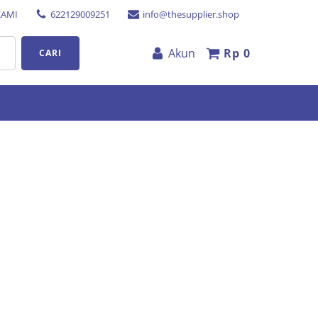
KAMI
622129009251
info@thesupplier.shop
Akun
Rp
0
CARI