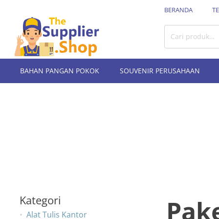
BERANDA
T
Pencarian
untuk:
BAHAN PANGAN POKOK
SOUVENIR PERUSAHAAN
Kategori
Pake
Alat Tulis Kantor