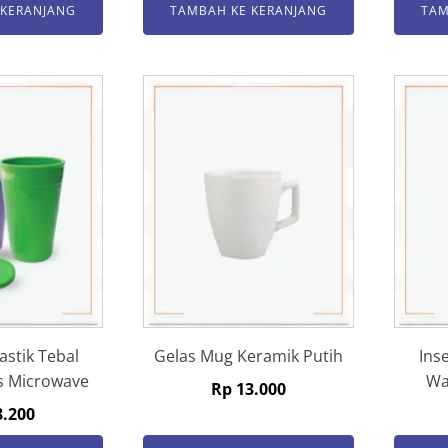
 KERANJANG
TAMBAH KE KERANJANG
TAM
astik Tebal
Gelas Mug Keramik Putih
Ins
s Microwave
Wa
Rp
13.000
.200