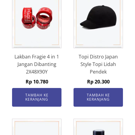
Lakban Fragie 4 in 1
Topi Distro Japan
Jangan Dibanting
Style Topi Lidah
2X48X90Y
Pendek
Rp
10.780
Rp
20.300
TAMBAH KE
TAMBAH KE
KERANJANG
KERANJANG