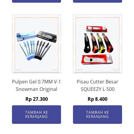
Pulpen Gel 0.7MM V-1
Pisau Cutter Besar
Snowman Original
SQUEEZY L-500
Rp
27.300
Rp
8.400
TAMBAH KE
TAMBAH KE
KERANJANG
KERANJANG