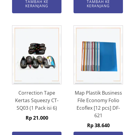
TAMBAH KE
TAMBAH KE
KERANJANG
KERANJANG
Correction Tape
Map Plastik Business
Kertas Squeezy CT-
File Economy Folio
SQ03 (1 Pack isi 6)
Ecoflex [12 pcs] DF-
621
Rp
21.000
Rp
38.640