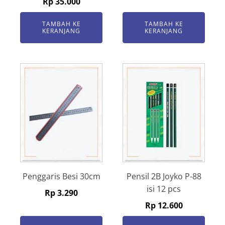
Rp
35.000
TAMBAH KE
TAMBAH KE
KERANJANG
KERANJANG
Penggaris Besi 30cm
Pensil 2B Joyko P-88
isi 12 pcs
Rp
3.290
Rp
12.600