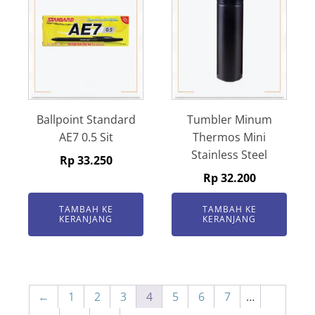
Ballpoint Standard
Tumbler Minum
AE7 0.5 Sit
Thermos Mini
Stainless Steel
Rp
33.250
Rp
32.200
TAMBAH KE
TAMBAH KE
KERANJANG
KERANJANG
←
1
2
3
4
5
6
7
…